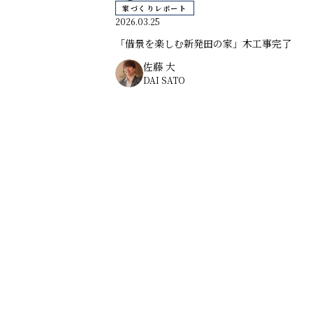
家づくりレポート
2026.03.25
「借景を楽しむ新発田の家」木工事完了
佐藤 大
DAI SATO
◼️ 条件で絞り込む
家づくりレポート
すべて
お知らせ
スタッフブログ
家づくりコラム
住まいをつくる人々対談
◼️ スタッフ
すべて
ノモトホームズ
野本 一隆
伊藤 誠康
竹村 泰彦
田中 優斗
松尾 百華
渡邉 美佳
佐藤 大
福本 純也
佐々木 祐太
◼️ アーカイブ
すべて
2026年
2025年
2024年
2020年