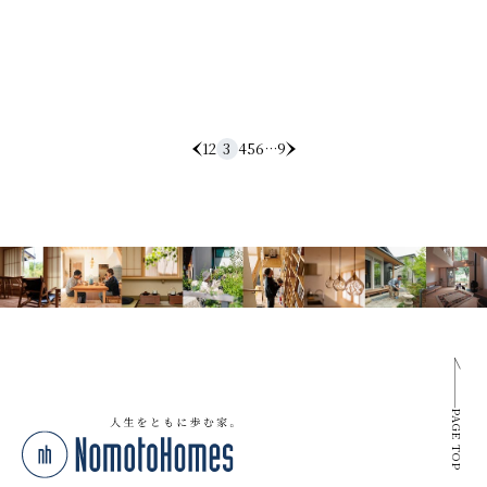
1
2
3
4
5
6
…
9
PAGE TOP