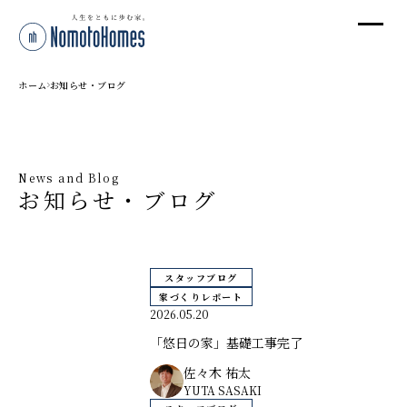
オ
オ
ホーム
お知らせ・ブログ
プ
News and Blog
お知らせ・ブログ
株
〒95
新潟
スタッフブログ
T
家づくりレポート
受付
2026.05.20
「悠日の家」基礎工事完了
佐々木 祐太
YUTA SASAKI