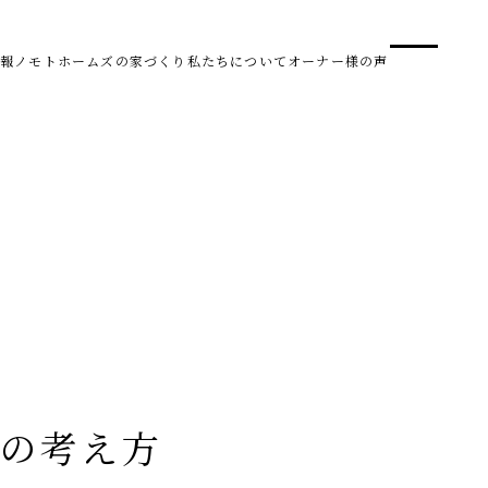
事業
スタ
報
ノモトホームズの家づくり
私たちについて
オーナー様の声
SDG 
株式会社野本建設
〒950-0950
新潟県新潟市中央区鳥屋野南3丁目8-24
Tel. 025-278-3830
受付時間 10:00～17:30（水・木曜休み）
HARUM
の考え方