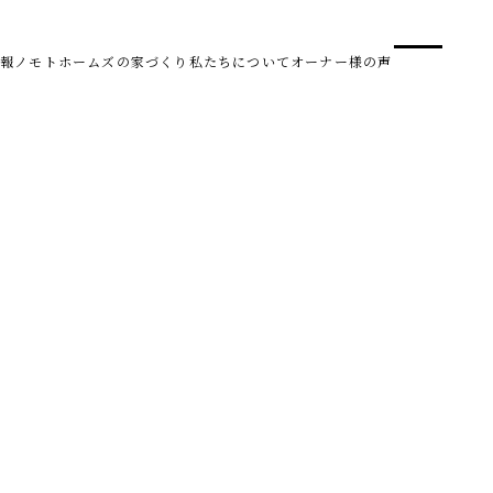
事業
スタ
報
ノモトホームズの家づくり
私たちについて
オーナー様の声
SDG 
株式会社野本建設
〒950-0950
新潟県新潟市中央区鳥屋野南3丁目8-24
Tel. 025-278-3830
受付時間 10:00～17:30（水・木曜休み）
HARUM