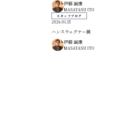
伊藤 誠康
MASAYASU ITO
スタッフブログ
2026.01.15
ハンスウェグナー展
伊藤 誠康
MASAYASU ITO
◼️ 条件で絞り込む
すべて
お知らせ
スタッフブログ
家づくりレポート
家づくりコラム
住まいをつくる人々対談
◼️ スタッフ
伊藤 誠康
すべて
ノモトホームズ
野本 一隆
竹村 泰彦
田中 優斗