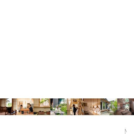
松尾 百華
渡邉 美佳
佐藤 大
福本 純也
佐々木 祐太
◼️ アーカイブ
すべて
2026年
2025年
2024年
2020年