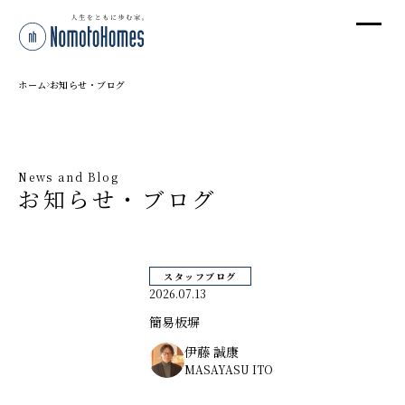
オ
オ
ホーム
お知らせ・ブログ
プ
News and Blog
お知らせ・ブログ
株
〒95
新潟
スタッフブログ
T
2026.07.13
受付
簡易板塀
伊藤 誠康
MASAYASU ITO