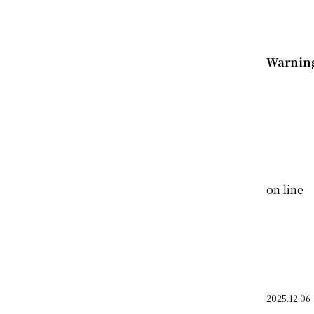
すべて
ノモトホームズ
野本 一隆
Warnin
伊藤 誠康
竹村 泰彦
田中 優斗
松尾 百華
渡邉 美佳
on line
佐藤 大
福本 純也
佐々木 祐太
2025.12.06