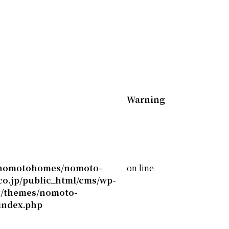
Warning
nomotohomes/nomoto-
on line
o.jp/public_html/cms/wp-
t/themes/nomoto-
index.php