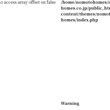
to access array offset on false
/home/nomotohomes/
homes.co.jp/public_ht
content/themes/nomot
homes/index.php
Warning