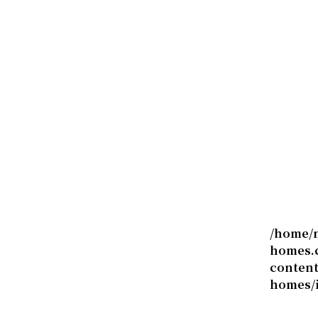
/home/
homes.c
conten
homes/