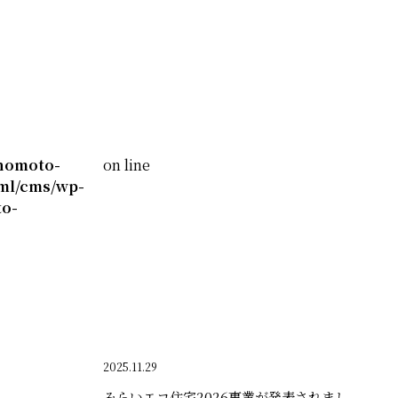
nomoto-
on line
ml/cms/wp-
o-
2025.11.29
みらいエコ住宅2026事業が発表されまし