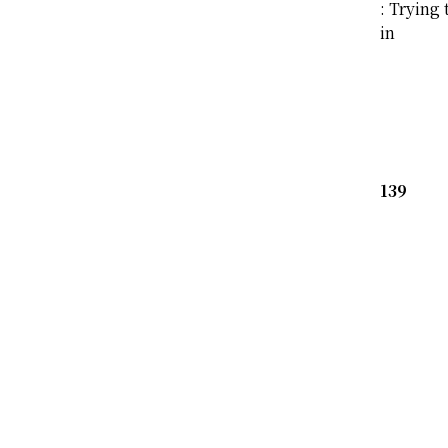
: Trying 
in
139