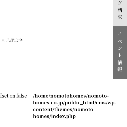
カタログ請求
イベント情報
 × 心地よさ
fset on false
/home/nomotohomes/nomoto-
homes.co.jp/public_html/cms/wp-
content/themes/nomoto-
homes/index.php