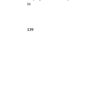
in
139