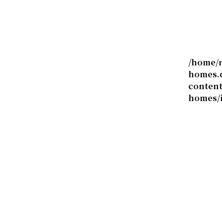
すべて
お知らせ
スタッフブログ
/home/
homes.c
家づくりレポート
conten
homes/
家づくりコラム
住まいをつくる人々対
談
◼️ スタッフ