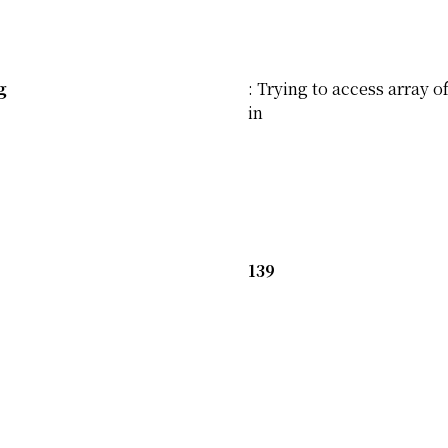
g
: Trying to access array of
in
139