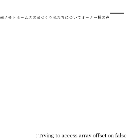
事業
スタ
報
ノモトホームズの家づくり
私たちについて
オーナー様の声
SDG 
株式会社野本建設
〒950-0950
新潟県新潟市中央区鳥屋野南3丁目8-24
Tel. 025-278-3830
受付時間 10:00～17:30（水・木曜休み）
HARUM
: Trying to access array offset on false