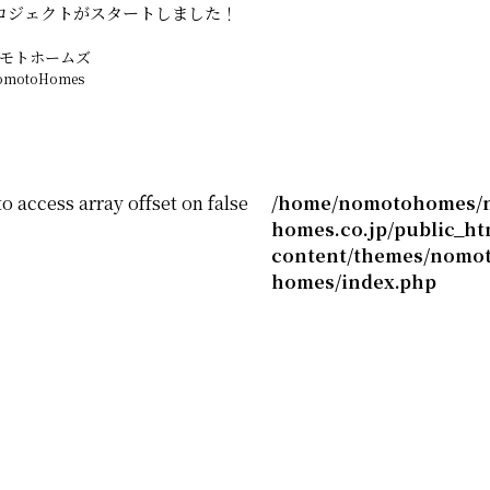
ロジェクトがスタートしました！
モトホームズ
omotoHomes
to access array offset on false
/home/nomotohomes/
homes.co.jp/public_ht
content/themes/nomot
homes/index.php