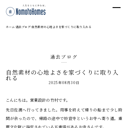
オ
オ
ホーム
過去ブログ
自然素材の心地よさを家づくりに取り入れる
プ
過去ブログ
株
自然素材の心地よさを家づくりに取り入
〒95
れる
新潟
2025年08月30日
T
受付
こんにちは。営業設計の竹村です。
先日佐渡へ行ってきました。用事を終えて帰りの船まで少し時
間が余ったので、帰路の途中で妙宣寺というお寺へ寄り道。重
要文化財に指定されている五重塔があるお寺さんです。