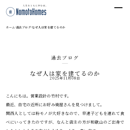
オ
オ
ホーム
過去ブログ
なぜ人は家を建てるのか
プ
過去ブログ
株
なぜ人は家を建てるのか
〒95
2025年11月08日
新潟
T
こんにちは。営業設計の竹村です。
受付
最近、自宅の近所にお好み焼屋さんを見つけまして。
関西人としては粉モノが大好きなので、早速子どもを連れて食
べにいってきたのですが、なんと店主の方が和歌山のご出身で