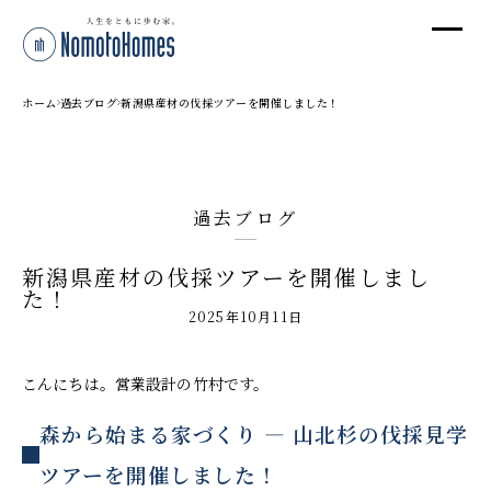
オ
オ
ホーム
過去ブログ
新潟県産材の伐採ツアーを開催しました！
プ
過去ブログ
株
新潟県産材の伐採ツアーを開催しまし
〒95
た！
新潟
2025年10月11日
T
受付
こんにちは。営業設計の竹村です。
森から始まる家づくり ― 山北杉の伐採見学
ツアーを開催しました！