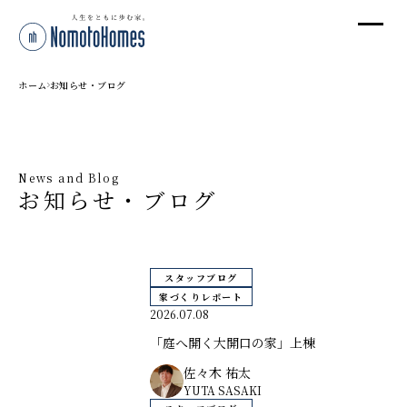
オ
オ
ホーム
お知らせ・ブログ
プ
News and Blog
お知らせ・ブログ
株
〒95
新潟
スタッフブログ
T
家づくりレポート
受付
2026.07.08
「庭へ開く大開口の家」上棟
佐々木 祐太
YUTA SASAKI