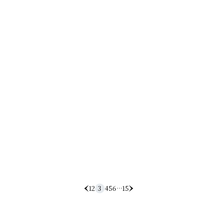
家づくりコラム
住まいをつくる人々対談
◼️ スタッフ
すべて
ノモトホームズ
野本 一隆
伊藤 誠康
竹村 泰彦
田中 優斗
松尾 百華
渡邉 美佳
佐藤 大
福本 純也
佐々木 祐太
◼️ アーカイブ
すべて
2026年
2025年
2024年
2020年
1
2
3
4
5
6
…
15