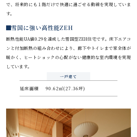
で、将来的にも１階だけで快適に過ごせる動線を実現していま
す。
雪国に強い高性能ZEH
断熱性能UA値0.29を達成した雪国型ZEH住宅です。床下エアコ
ンと付加断熱の組み合わせにより、廊下やトイレまで家全体が
暖かく、ヒートショックの心配がない健康的な室内環境を実現
しています。
一戸建て
延床面積
90.62㎡(27.36坪)