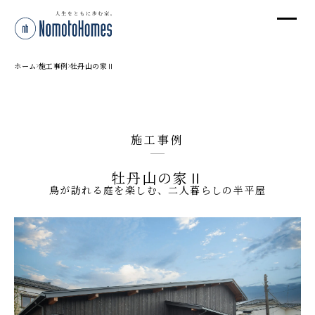
オ
オ
ホーム
施工事例
牡丹山の家Ⅱ
プ
施工事例
株
牡丹山の家Ⅱ
〒95
鳥が訪れる庭を楽しむ、二人暮らしの半平屋
新潟
T
受付