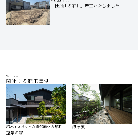
2025.04.22
「牡丹山の家Ⅱ」着工いたしました
Works
関連する施工事例
超ハイスペックな自然素材の邸宅
縁の家
望景の家