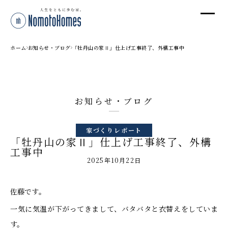
オ
オ
ホーム
お知らせ・ブログ
「牡丹山の家Ⅱ」仕上げ工事終了、外構工事中
プ
お知らせ・ブログ
株
家づくりレポート
〒95
「牡丹山の家Ⅱ」仕上げ工事終了、外構
新潟
工事中
T
2025年10月22日
受付
佐藤です。
一気に気温が下がってきまして、バタバタと衣替えをしていま
す。