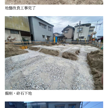
地盤改良工事完了
掘削・砕石下地