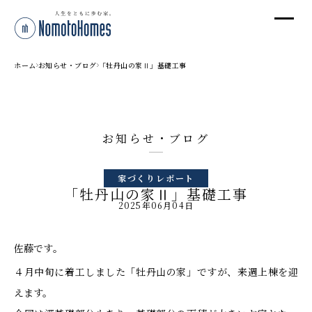
オ
オ
ホーム
お知らせ・ブログ
「牡丹山の家Ⅱ」基礎工事
プ
お知らせ・ブログ
株
家づくりレポート
〒95
「牡丹山の家Ⅱ」基礎工事
新潟
2025年06月04日
T
受付
佐藤です。
４月中旬に着工しました「牡丹山の家」ですが、来週上棟を迎
えます。