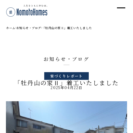
オ
オ
ホーム
お知らせ・ブログ
「牡丹山の家Ⅱ」着工いたしました
プ
お知らせ・ブログ
株
家づくりレポート
〒95
「牡丹山の家Ⅱ」着工いたしました
新潟
2025年04月22日
T
受付