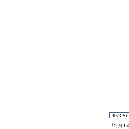
◼️ アーカイブ
すべて
2026年
2025年
2024年
2020年
家づくりレ
「牡丹山