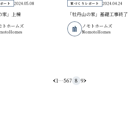
2024.05.08
2024.04.24
ポート
家づくりレポート
の家」上棟
「牡丹山の家」基礎工事終了
モトホームズ
ノモトホームズ
motoHomes
NomotoHomes
1
…
5
6
7
8
9