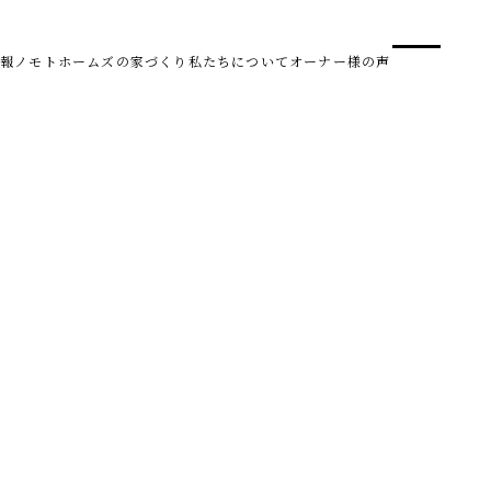
事業
スタ
報
ノモトホームズの家づくり
私たちについて
オーナー様の声
SDG 
株式会社野本建設
〒950-0950
新潟県新潟市中央区鳥屋野南3丁目8-24
Tel. 025-278-3830
受付時間 10:00～17:30（水・木曜休み）
HARUM