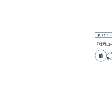
すべて
ノモトホームズ
野本 一隆
伊藤 誠康
家づくりレ
竹村 泰彦
「牡丹山
田中 優斗
ノ
松尾 百華
No
渡邉 美佳
佐藤 大
福本 純也
佐々木 祐太