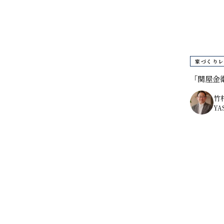
すべて
お知らせ
スタッフブログ
家づくりレ
「関屋金
家づくりレポート
竹
家づくりコラム
YA
住まいをつくる人々対
談
◼️ スタッフ