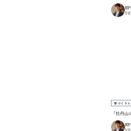
田
YU
家づくりレ
「牡丹山
田
YU