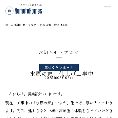
オ
オ
ホーム
お知らせ・ブログ
「水原の家」仕上げ工事中
プ
お知らせ・ブログ
株
家づくりレポート
〒95
「水原の家」仕上げ工事中
新潟
2025年08月03日
T
受付
こんにちは。営業設計の田中です。
現在、工事中の「水原の家」ですが、仕上げ工事に入っており
ます。先日、建主さまと一緒に漆喰塗り体験をさせていただき