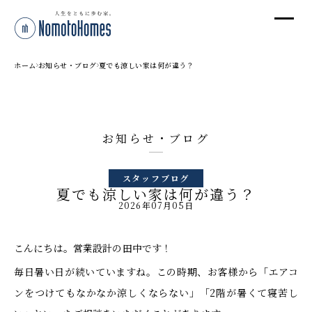
オ
オ
ホーム
お知らせ・ブログ
夏でも涼しい家は何が違う？
プ
お知らせ・ブログ
株
スタッフブログ
〒95
夏でも涼しい家は何が違う？
新潟
2026年07月05日
T
受付
こんにちは。営業設計の田中です！
毎日暑い日が続いていますね。この時期、お客様から「エアコ
ンをつけてもなかなか涼しくならない」「2階が暑くて寝苦し