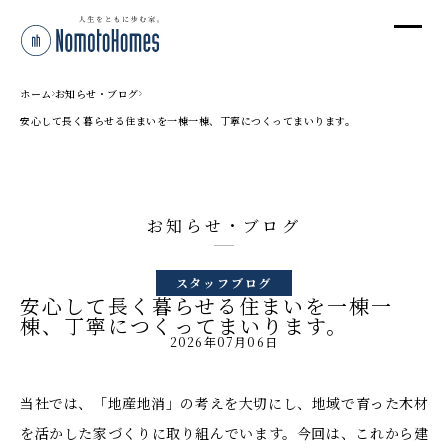
オ
オ
ホーム
お知らせ・ブログ
安心して長く暮らせる住まいを一棟一棟、丁寧につくってまいります。
プ
お知らせ・ブログ
株
〒95
スタッフブログ
新潟
安心して長く暮らせる住まいを一棟一
T
棟、丁寧につくってまいります。
2026年07月06日
受付
当社では、「地産地消」の考えを大切にし、地域で育った木材
を活かした家づくりに取り組んでいます。今回は、これから建