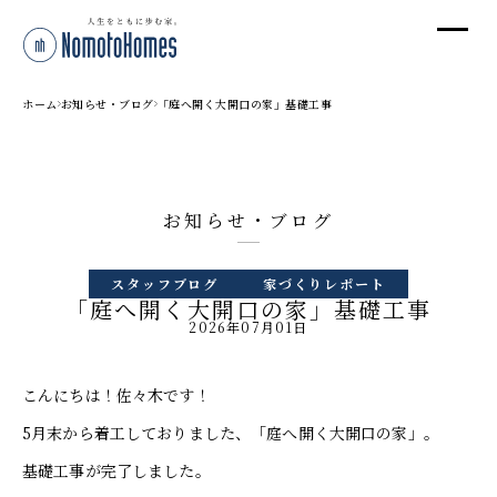
オ
オ
ホーム
お知らせ・ブログ
「庭へ開く大開口の家」基礎工事
プ
お知らせ・ブログ
株
スタッフブログ
家づくりレポート
〒95
「庭へ開く大開口の家」基礎工事
新潟
2026年07月01日
T
受付
こんにちは！佐々木です！
5月末から着工しておりました、「庭へ開く大開口の家」。
基礎工事が完了しました。