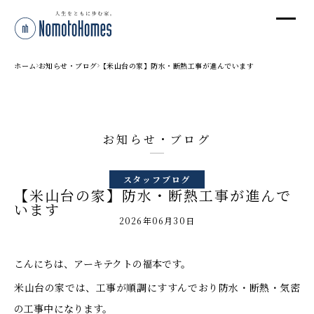
オ
オ
ホーム
お知らせ・ブログ
【米山台の家】防水・断熱工事が進んでいます
プ
お知らせ・ブログ
株
スタッフブログ
〒95
【米山台の家】防水・断熱工事が進んで
新潟
います
T
2026年06月30日
受付
こんにちは、アーキテクトの福本です。
米山台の家では、工事が順調にすすんでおり防水・断熱・気密
の工事中になります。