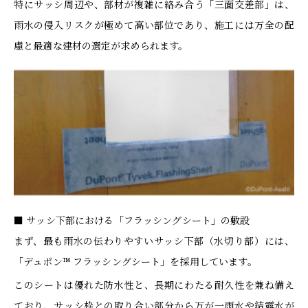
特にサッシ周辺や、部材が複雑に絡み合う「三面交差部」は、
雨水の侵入リスクが極めて高い部位であり、施工には万全の配
慮と最適な建材の選定が求められます。
■ サッシ下部における「フラッシングシート」の敷設
まず、最も雨水の伝わりやすいサッシ下部（水切り部）には、
「デュポン™ フラッシングシート」を採用しています。
このシートは優れた防水性と、長期にわたる耐久性を兼ね備え
ており、サッシ枠との取り合い部分から万が一雨水や結露水が