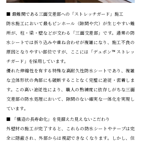
■ 最難関である三面交差部への「ストレッチガード」施工
防水施工において最もピンホール（隙間や穴）が生じやすい難
所が、柱・梁・壁などが交わる「三面交差部」です。通常の防
水シートでは折り込みや重ね合わせが複雑になり、施工不良の
原因となりやすい部位ですが、ここには「デュポン™ ストレッ
チガード」を採用しています。
優れた伸縮性を有する特殊な高耐久性防水シートであり、複雑
な立体形状の角部にも破断することなく完璧に追従・密着しま
す。この高い追従性により、職人の熟練度に依存しがちな三面
交差部の防水処理において、隙間のない確実な一体化を実現し
ています。
■ 「構造の長寿命化」を見据えた見えないこだわり
外壁材の施工が完了すると、これらの防水シートやテープは完
全に隠蔽され、外部からは視認できなくなります。しかし、住