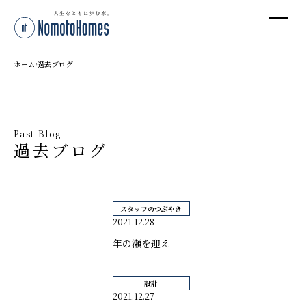
オ
オ
ホーム
過去ブログ
プ
Past Blog
過去ブログ
株
〒95
新潟
スタッフのつぶやき
T
2021.12.28
受付
年の瀬を迎え
設計
2021.12.27