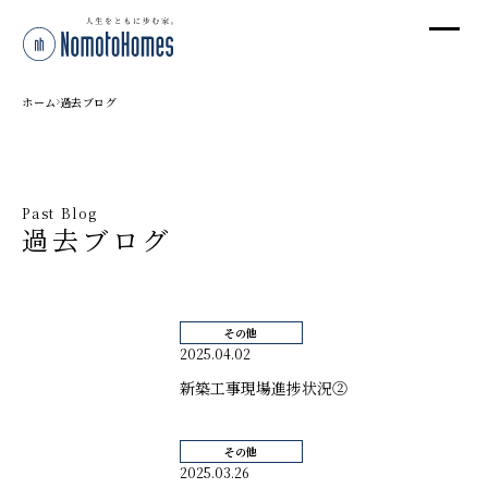
オ
オ
ホーム
過去ブログ
プ
Past Blog
過去ブログ
株
〒95
新潟
その他
T
2025.04.02
受付
新築工事現場進捗状況②
その他
2025.03.26