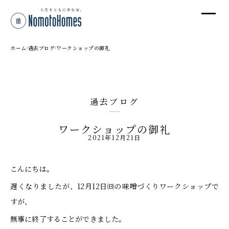
オ
オ
ホーム
過去ブログ
ワークショップの御礼
プ
過去ブログ
株
ワークショップの御礼
〒95
2021年12月21日
新潟
T
こんにちは。
受付
遅くなりましたが、12月12日㈰の味噌づくりワークショップで
すが、
無事に終了することができました。