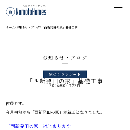
オ
オ
ホーム
お知らせ・ブログ
「西新発田の家」基礎工事
プ
お知らせ・ブログ
株
家づくりレポート
〒95
「西新発田の家」基礎工事
新潟
2026年04月22日
T
受付
佐藤です。
今月初旬から「西新発田の家」が着工となりました。
「西新発田の家」はじまります