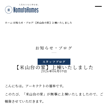
オ
オ
ホーム
お知らせ・ブログ
【米山台の家】上棟いたしました
プ
お知らせ・ブログ
株
スタッフブログ
〒95
【米山台の家】上棟いたしました
新潟
2026年06月09日
T
受付
こんにちは。アーキテクトの福本です。
このたび、「米山台の家」が無事に上棟いたしましたので、ご
報告させていただきます。