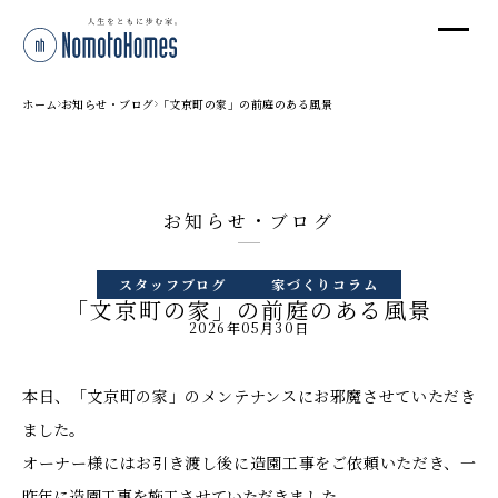
オ
オ
ホーム
お知らせ・ブログ
「文京町の家」の前庭のある風景
プ
お知らせ・ブログ
株
スタッフブログ
家づくりコラム
〒95
「文京町の家」の前庭のある風景
新潟
2026年05月30日
T
受付
本日、「文京町の家」のメンテナンスにお邪魔させていただき
ました。
オーナー様にはお引き渡し後に造園工事をご依頼いただき、一
昨年に造園工事を施工させていただきました。