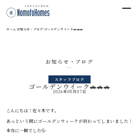
オ
オ
ホーム
お知らせ・ブログ
ゴールデンウイーク🚗🚗🚗
プ
お知らせ・ブログ
株
スタッフブログ
〒95
ゴールデンウイーク🚗🚗🚗
新潟
2026年05月07日
T
受付
こんにちは！佐々木です。
あっという間にゴールデンウィークが終わってしまいました！
本当に一瞬でした💦