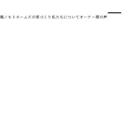
事業
スタ
報
ノモトホームズの家づくり
私たちについて
オーナー様の声
SDG 
株式会社野本建設
〒950-0950
新潟県新潟市中央区鳥屋野南3丁目8-24
Tel. 025-278-3830
受付時間 10:00～17:30（水・木曜休み）
HARUM