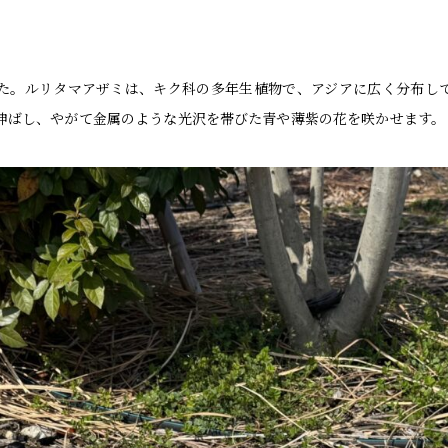
た。ルリタマアザミは、キク科の多年生植物で、アジアに広く分布し
伸ばし、やがて金属のような光沢を帯びた青や薄紫の花を咲かせます。