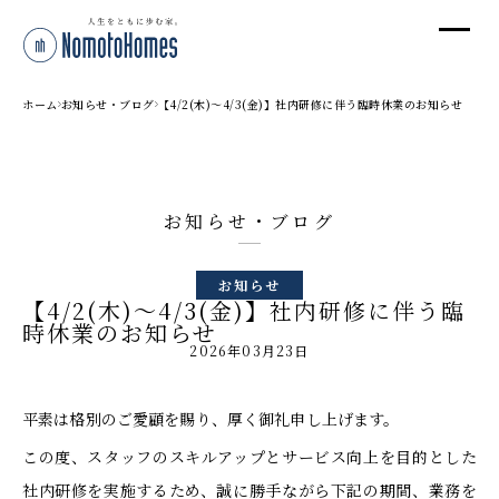
オ
オ
ホーム
お知らせ・ブログ
【4/2(木)〜4/3(金)】社内研修に伴う臨時休業のお知らせ
プ
お知らせ・ブログ
株
お知らせ
〒95
【4/2(木)〜4/3(金)】社内研修に伴う臨
新潟
時休業のお知らせ
T
2026年03月23日
受付
平素は格別のご愛顧を賜り、厚く御礼申し上げます。
この度、スタッフのスキルアップとサービス向上を目的とした
社内研修を実施するため、誠に勝手ながら下記の期間、業務を