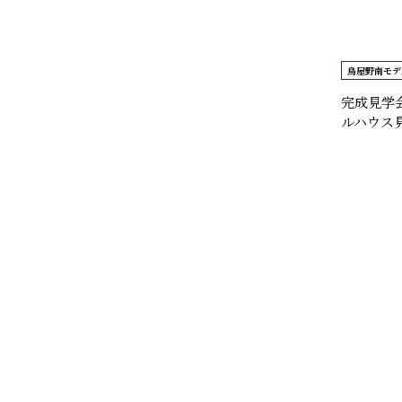
2017年
2016年
鳥屋野南モデ
2015年
完成見学
ルハウス