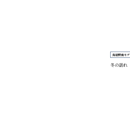
すべて
竹尾展示場
スタッフのつぶやき
その他
鳥屋野南モデ
鳥屋野南モデルハウス
冬の訪れ
自然素材
イベント情報
メンテナンス
施工事例
林業応援活動
お知らせ