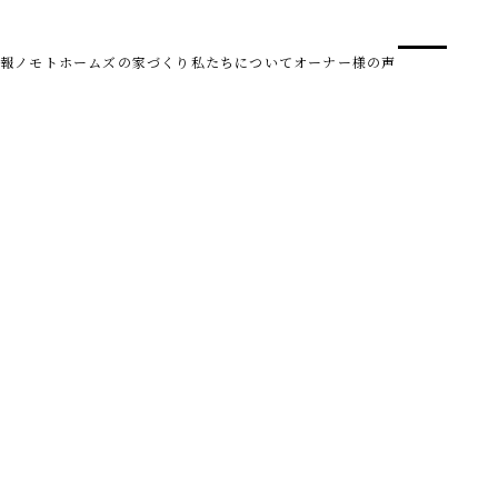
事業
スタ
報
ノモトホームズの家づくり
私たちについて
オーナー様の声
SDG 
株式会社野本建設
〒950-0950
新潟県新潟市中央区鳥屋野南3丁目8-24
Tel. 025-278-3830
受付時間 10:00～17:30（水・木曜休み）
HARUM