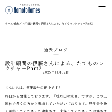
オ
オ
ホーム
過去ブログ
設計顧問の伊藤さんによる、たてものレクチャーPart2
プ
過去ブログ
株
設計顧問の伊藤さんによる、たてものレ
〒95
クチャーPart2
新潟
2025年11月02日
T
受付
こんにちは。営業設計の田中です！
昨日から開催しております、「牡丹山の家Ⅱ」ですが、この三
連休で多くの方から来場していただいております。見学会を快
く承諾してくださった建主さま、来場してくださったお客さま