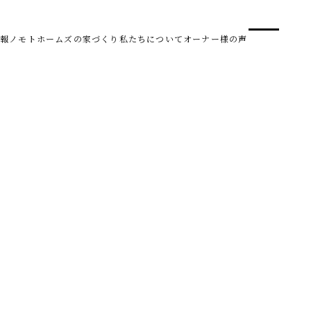
事業
スタ
報
ノモトホームズの家づくり
私たちについて
オーナー様の声
SDG 
株式会社野本建設
〒950-0950
新潟県新潟市中央区鳥屋野南3丁目8-24
Tel. 025-278-3830
受付時間 10:00～17:30（水・木曜休み）
HARUM