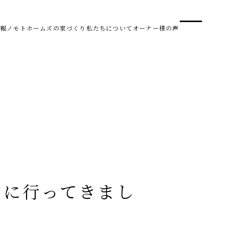
事業
スタ
報
ノモトホームズの家づくり
私たちについて
オーナー様の声
SDG 
株式会社野本建設
〒950-0950
新潟県新潟市中央区鳥屋野南3丁目8-24
Tel. 025-278-3830
受付時間 10:00～17:30（水・木曜休み）
HARUM
」に行ってきまし