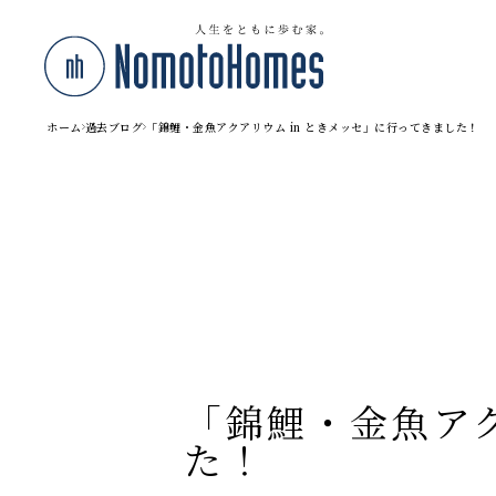
ホーム
過去ブログ
「錦鯉・金魚アクアリウム in ときメッセ」に行ってきました！
「錦鯉・金魚アク
た！