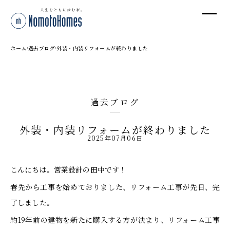
オ
オ
ホーム
過去ブログ
外装・内装リフォームが終わりました
プ
過去ブログ
株
外装・内装リフォームが終わりました
〒95
2025年07月06日
新潟
T
こんにちは。営業設計の田中です！
受付
春先から工事を始めておりました、リフォーム工事が先日、完
了しました。
約19年前の建物を新たに購入する方が決まり、リフォーム工事