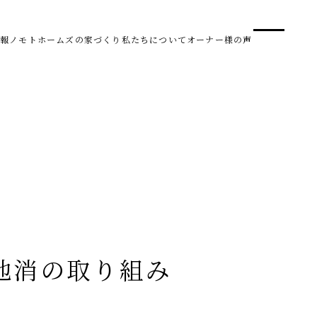
事業
スタ
報
ノモトホームズの家づくり
私たちについて
オーナー様の声
SDG 
株式会社野本建設
〒950-0950
新潟県新潟市中央区鳥屋野南3丁目8-24
Tel. 025-278-3830
受付時間 10:00～17:30（水・木曜休み）
HARUM
地消の取り組み