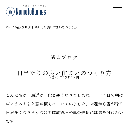
オ
オ
ホーム
過去ブログ
日当たりの良い住まいのつくり方
プ
過去ブログ
株
日当たりの良い住まいのつくり方
〒95
2022年12月18日
新潟
T
こんにちは。最近は一段と寒くなりましたね。。一昨日の朝は
受付
車にうっすらと雪が積もっていていました。来週から雪が降る
日が多くなりそうなので体調管理や車の運転には気を付けたい
です！