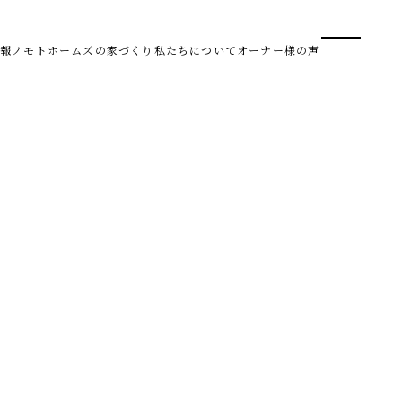
事業
スタ
報
ノモトホームズの家づくり
私たちについて
オーナー様の声
SDG 
株式会社野本建設
〒950-0950
新潟県新潟市中央区鳥屋野南3丁目8-24
Tel. 025-278-3830
受付時間 10:00～17:30（水・木曜休み）
HARUM