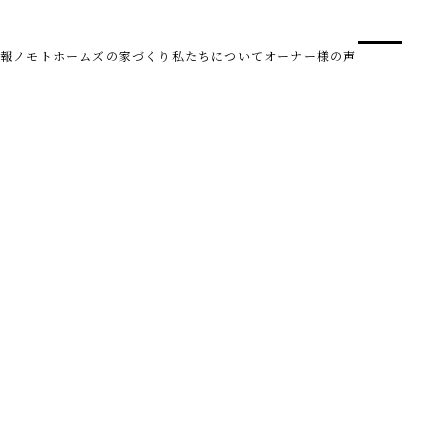
事業
スタ
報
ノモトホームズの家づくり
私たちについて
オーナー様の声
SDG 
株式会社野本建設
〒950-0950
新潟県新潟市中央区鳥屋野南3丁目8-24
Tel. 025-278-3830
受付時間 10:00～17:30（水・木曜休み）
HARUM
始