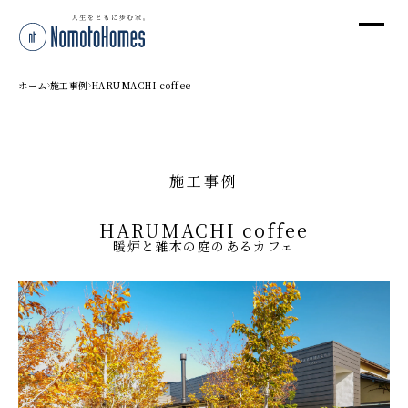
オ
オ
ホーム
施工事例
HARUMACHI coffee
プ
施工事例
株
HARUMACHI coffee
〒95
暖炉と雑木の庭のあるカフェ
新潟
T
受付