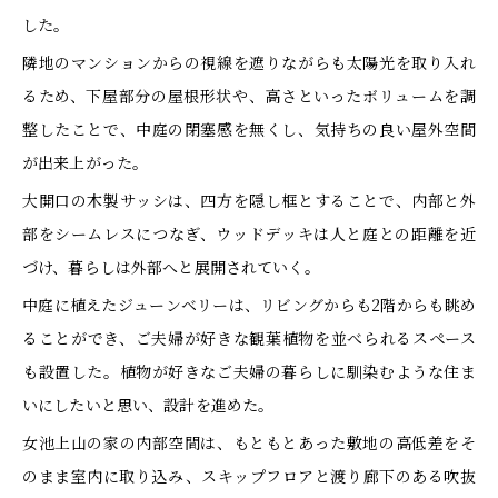
した。
隣地のマンションからの視線を遮りながらも太陽光を取り入れ
るため、下屋部分の屋根形状や、高さといったボリュームを調
整したことで、中庭の閉塞感を無くし、気持ちの良い屋外空間
が出来上がった。
大開口の木製サッシは、四方を隠し框とすることで、内部と外
部をシームレスにつなぎ、ウッドデッキは人と庭との距離を近
づけ、暮らしは外部へと展開されていく。
中庭に植えたジューンベリーは、リビングからも2階からも眺め
ることができ、ご夫婦が好きな観葉植物を並べられるスペース
も設置した。植物が好きなご夫婦の暮らしに馴染むような住ま
いにしたいと思い、設計を進めた。
女池上山の家の内部空間は、もともとあった敷地の高低差をそ
のまま室内に取り込み、スキップフロアと渡り廊下のある吹抜