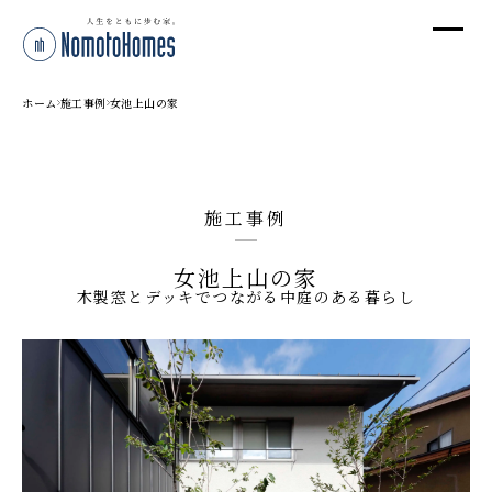
オ
オ
ホーム
施工事例
女池上山の家
プ
施工事例
株
女池上山の家
〒95
木製窓とデッキでつながる中庭のある暮らし
新潟
T
受付