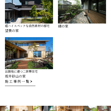
超ハイスペックな自然素材の邸宅
縁の家
望景の家
丘陵地に建つ二世帯住宅
坂井砂山の家
施工事例一覧