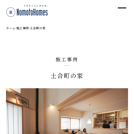
オ
オ
ホーム
施工事例
土合町の家
プ
施工事例
株
土合町の家
〒95
新潟
T
受付