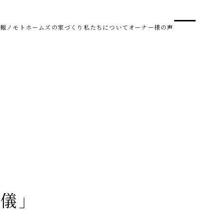
事業
スタ
報
ノモトホームズの家づくり
私たちについて
オーナー様の声
SDG 
株式会社野本建設
〒950-0950
新潟県新潟市中央区鳥屋野南3丁目8-24
Tel. 025-278-3830
受付時間 10:00～17:30（水・木曜休み）
HARUM
の儀」