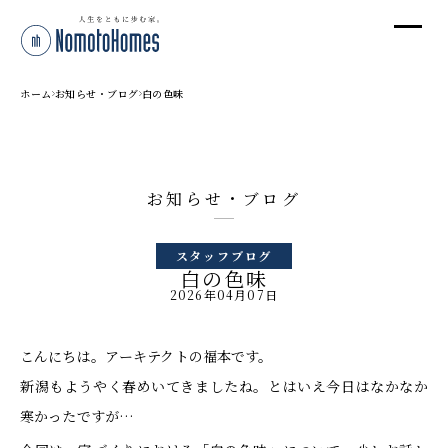
オ
オ
ホーム
お知らせ・ブログ
白の色味
プ
お知らせ・ブログ
株
スタッフブログ
〒95
白の色味
新潟
2026年04月07日
T
受付
こんにちは。アーキテクトの福本です。
新潟もようやく春めいてきましたね。とはいえ今日はなかなか
寒かったですが…