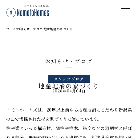
オ
オ
ホーム
お知らせ・ブログ
地産地消の家づくり
プ
お知らせ・ブログ
株
スタッフブログ
〒95
地産地消の家づくり
新潟
2026年04月04日
T
受付
ノモトホームズは、20年以上前から地産地消にこだわり新潟県
の山で伐採された杉を家づくりに使っています。
柱や梁といった構造材、間柱や垂木、筋交などの羽柄材と呼ば
れる部分、野縁や胴縁という下地材にも、新潟県産材を使いま