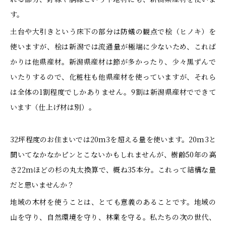
す。
土台や大引きという床下の部分は防蟻の観点で桧（ヒノキ）を
使いますが、桧は新潟では流通量が極端に少ないため、これば
かりは他県産材。新潟県産材は節が多かったり、少々黒ずんで
いたりするので、化粧柱も他県産材を使っていますが、それら
は全体の1割程度でしかありません。9割は新潟県産材でできて
います（仕上げ材は別）。
32坪程度のお住まいでは20m3を超える量を使います。20m3と
聞いてなかなかピンとこないかもしれませんが、樹齢50年の高
さ22mほどの杉の丸太換算で、概ね35本分。これって結構な量
だと思いませんか？
地域の木材を使うことは、とても意義のあることです。地域の
山を守り、自然環境を守り、林業を守る。私たちの次の世代、