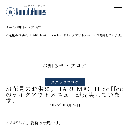
オ
オ
ホーム
お知らせ・ブログ
お花見のお供に。HARUMACHI coffee のテイクアウトメニューが充実しています。
プ
お知らせ・ブログ
株
〒95
スタッフブログ
新潟
お花見のお供に。HARUMACHI coffee
T
のテイクアウトメニューが充実していま
す。
受付
2026年03月26日
こんばんは。総務の松尾です。