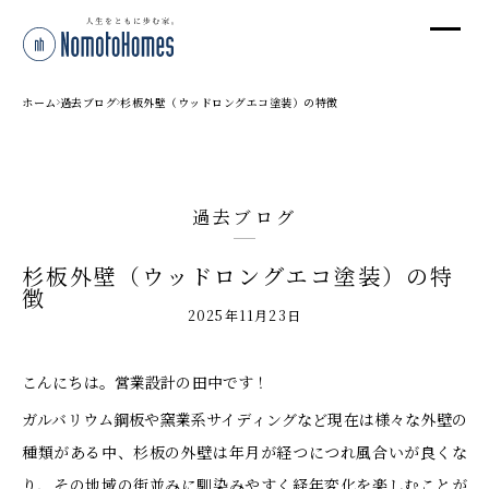
オ
オ
ホーム
過去ブログ
杉板外壁（ウッドロングエコ塗装）の特徴
プ
過去ブログ
株
杉板外壁（ウッドロングエコ塗装）の特
〒95
徴
新潟
2025年11月23日
T
受付
こんにちは。営業設計の田中です！
ガルバリウム鋼板や窯業系サイディングなど現在は様々な外壁の
種類がある中、杉板の外壁は年月が経つにつれ風合いが良くな
り、その地域の街並みに馴染みやすく経年変化を楽しむことが