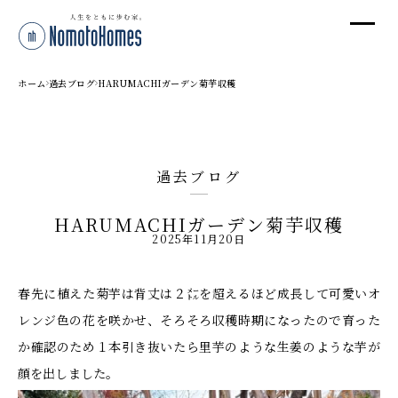
オ
オ
ホーム
過去ブログ
HARUMACHIガーデン菊芋収穫
プ
過去ブログ
株
HARUMACHIガーデン菊芋収穫
〒95
2025年11月20日
新潟
T
春先に植えた菊芋は背丈は２㍍を超えるほど成長して可愛いオ
受付
レンジ色の花を咲かせ、そろそろ収穫時期になったので育った
か確認のため１本引き抜いたら里芋のような生姜のような芋が
顔を出しました。