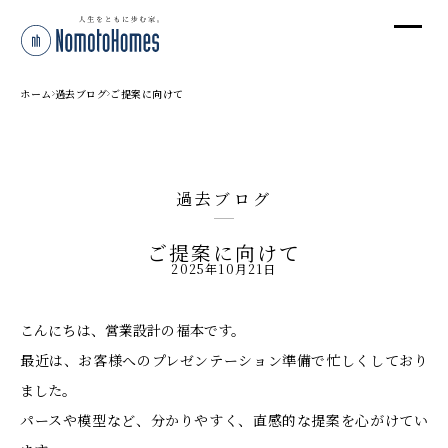
オ
オ
ホーム
過去ブログ
ご提案に向けて
プ
過去ブログ
株
ご提案に向けて
〒95
2025年10月21日
新潟
T
こんにちは、営業設計の福本です。
受付
最近は、お客様へのプレゼンテーション準備で忙しくしており
ました。
パースや模型など、分かりやすく、直感的な提案を心がけてい