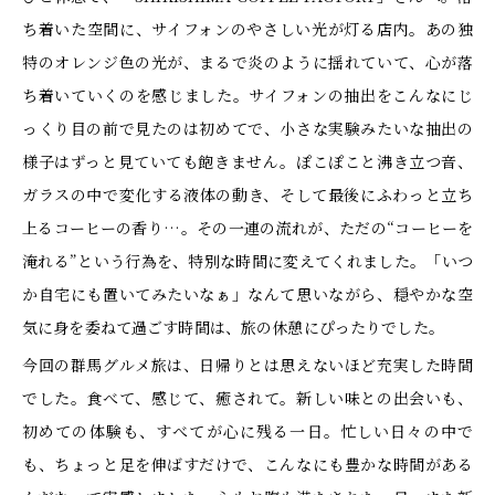
ち着いた空間に、サイフォンのやさしい光が灯る店内。あの独
特のオレンジ色の光が、まるで炎のように揺れていて、心が落
ち着いていくのを感じました。サイフォンの抽出をこんなにじ
っくり目の前で見たのは初めてで、小さな実験みたいな抽出の
様子はずっと見ていても飽きません。ぽこぽこと沸き立つ音、
ガラスの中で変化する液体の動き、そして最後にふわっと立ち
上るコーヒーの香り…。その一連の流れが、ただの“コーヒーを
淹れる”という行為を、特別な時間に変えてくれました。「いつ
か自宅にも置いてみたいなぁ」なんて思いながら、穏やかな空
気に身を委ねて過ごす時間は、旅の休憩にぴったりでした。
今回の群馬グルメ旅は、日帰りとは思えないほど充実した時間
でした。食べて、感じて、癒されて。新しい味との出会いも、
初めての体験も、すべてが心に残る一日。忙しい日々の中で
も、ちょっと足を伸ばすだけで、こんなにも豊かな時間がある