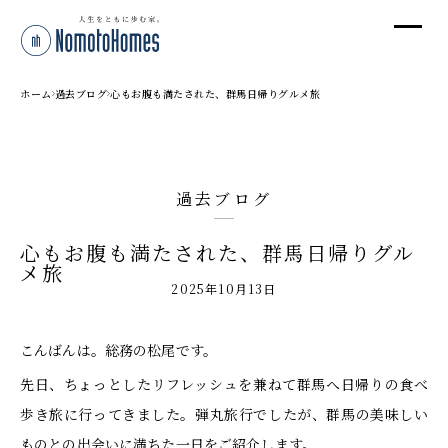
オ
オ
ホーム
過去ブログ
心もお腹も満たされた、群馬日帰りグルメ旅
プ
過去ブログ
株
心もお腹も満たされた、群馬日帰りグル
〒95
メ旅
新潟
2025年10月13日
T
受付
こんばんは。総務の松尾です。
先日、ちょっとしたリフレッシュを兼ねて群馬へ日帰りの食べ
歩き旅に行ってきました。弾丸旅行でしたが、群馬の美味しい
ものとの出会いに満ちた一日をご紹介します。