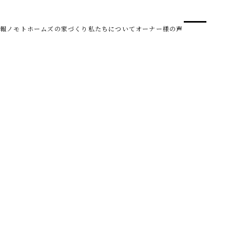
事業
スタ
報
ノモトホームズの家づくり
私たちについて
オーナー様の声
SDG 
株式会社野本建設
〒950-0950
新潟県新潟市中央区鳥屋野南3丁目8-24
Tel. 025-278-3830
受付時間 10:00～17:30（水・木曜休み）
HARUM