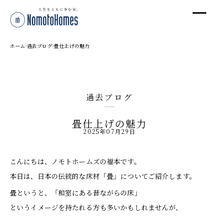
オ
オ
ホーム
過去ブログ
畳仕上げの魅力
プ
過去ブログ
株
畳仕上げの魅力
〒95
2025年07月29日
新潟
T
こんにちは、ノモトホームズの福本です。
受付
本日は、日本の伝統的な床材「畳」についてご紹介します。
畳というと、「和室にある昔ながらの床」
というイメージを持たれる方も多いかもしれませんが、